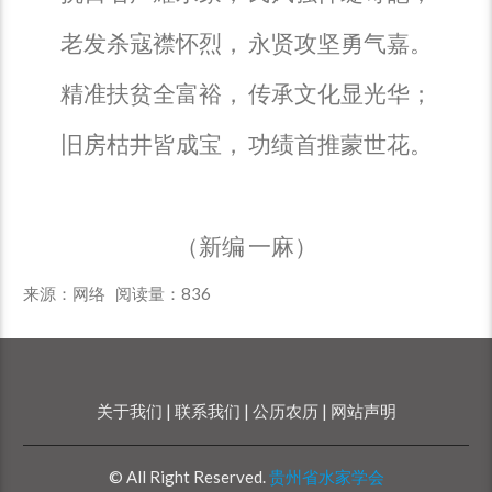
老发杀寇襟怀烈，
永贤攻坚勇气嘉。
精准扶贫全富裕，
传承文化显光华；
旧房枯井皆成宝，
功绩首推蒙世花。
（新编
一麻）
来源：网络 阅读量：
836
关于我们 |
联系我们 |
公历农历 |
网站声明
© All Right Reserved.
贵州省水家学会