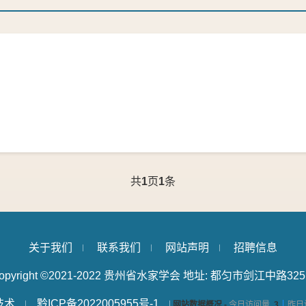
共
1
页
1
条
关于我们
联系我们
网站声明
招聘信息
opyright ©2021-2022 贵州省水家学会 地址: 都匀市剑江中路32
技术
黔ICP备2022005955号-1
网站数据概况 -
今日访问量
3
昨日