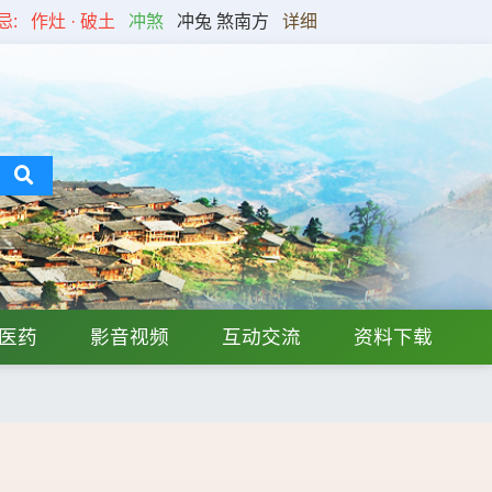
忌:
作灶 · 破土
冲煞
冲兔 煞南方
详细
医药
影音视频
互动交流
资料下载