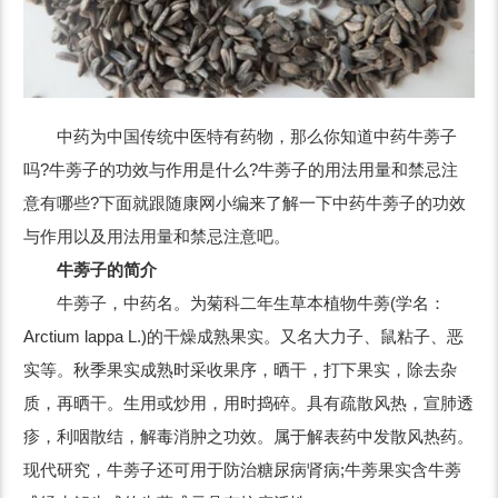
中药为中国传统中医特有药物，那么你知道中药牛蒡子
吗?牛蒡子的功效与作用是什么?牛蒡子的用法用量和禁忌注
意有哪些?下面就跟随康网小编来了解一下中药牛蒡子的功效
与作用以及用法用量和禁忌注意吧。
牛蒡子的简介
牛蒡子，中药名。为菊科二年生草本植物牛蒡(学名：
Arctium lappa L.)的干燥成熟果实。又名大力子、鼠粘子、恶
实等。秋季果实成熟时采收果序，晒干，打下果实，除去杂
质，再晒干。生用或炒用，用时捣碎。具有疏散风热，宣肺透
疹，利咽散结，解毒消肿之功效。属于解表药中发散风热药。
现代研究，牛蒡子还可用于防治糖尿病肾病;牛蒡果实含牛蒡