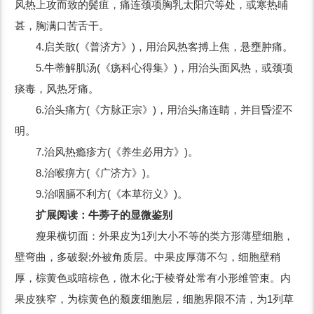
风热上攻而致的鬓疽，痛连颈项胸乳太阳穴等处，或寒热晡
甚，胸满口苦舌干。
4.启关散(《普济方》)，用治风热客搏上焦，悬壅肿痛。
5.牛蒂解肌汤(《疡科心得集》)，用治头面风热，或颈项
痰毒，风热牙痛。
6.治头痛方(《方脉正宗》)，用治头痛连睛，并目昏涩不
明。
7.治风热瘾疹方(《养生必用方》)。
8.治喉痹方(《广济方》)。
9.治咽膈不利方(《本草衍义》)。
扩展阅读：牛蒡子的显微鉴别
瘦果横切面：外果皮为1列大小不等的类方形薄壁细胞，
壁弯曲，多破裂;外被角质层。中果皮厚薄不匀，细胞壁稍
厚，棕黄色或暗棕色，微木化;于棱脊处常有小形维管束。内
果皮狭窄，为棕黄色的颓废细胞层，细胞界限不清，为1列草