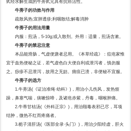
甙经水解生成的牛蒡甙元具有抗癌活性。
牛蒡子的功效与作用
疏散风热;宣肺透疹;利咽散结;解毒消肿
牛蒡子的用法用量
内服：煎汤，5-10g;或入散剂。外用：适量，煎汤含漱。
牛蒡子的禁忌注意
本品能滑肠，气虚便溏者忌用。《本草经疏》：痘疮家惟
宜于血热便秘之证，若气虚色白大便自利或泄泻者，慎勿服
之。痧疹不忌泄泻，故用之无妨。痈疽已溃，非便秘不宜服。
牛蒡子的选方
1.牛蒡汤(《证治准绳·幼科》)，用治小儿伤风，发热烦
躁，鼻塞气喘，痰嗽惊啼，及诸疮赤紫，丹毒，咽喉肿痛。
2.牛蒂甘桔汤(《外科正宗》)，用治颐毒表邪已尽，耳项
结肿，微热不红而疼痛者。
3.栀子清肝汤(《医部全录·头门》)，用治少阳经虚，肝火